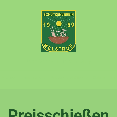
Schützenverein Melstrup
Mitglieder
Veranstaltung
Vorstand und Offiziere
Galerie
Imp
Preisschießen